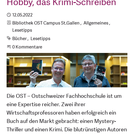
Hobby, das Krimi-Schreiben
Publiziert
12.05.2022
Kategorien
Bibliothek OST Campus St.Gallen
Allgemeines
Lesetipps
Schlagworte
Bücher
Lesetipps
Beginne eine Unterhaltung
0 Kommentare
Die OST – Ostschweizer Fachhochschule ist um
eine Expertise reicher. Zwei ihrer
Wirtschaftsprofessoren haben erfolgreich ein
Buch auf den Markt gebracht: einen Mystery-
Thriller und einen Krimi. Die blutrünstigen Autoren