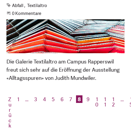
Schlagworte
Abfall
Textilaltro
Beginne eine Unterhaltung
0 Kommentare
Die Galerie Textilaltro am Campus Rapperswil
freut sich sehr auf die Eröffnung der Ausstellung
«Alltagsspuren» von Judith Mundwiler.
Z
1
…
3
4
5
6
7
8
9
1
1
1
…
u
0
1
2
r
ü
c
k