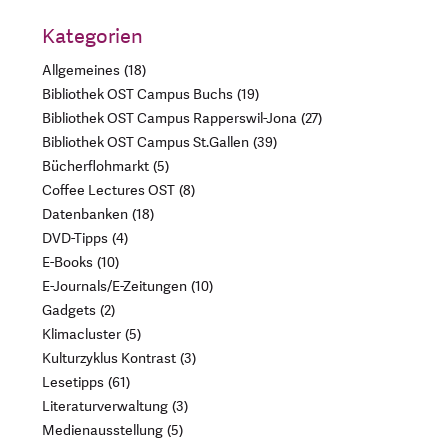
Kategorien
Allgemeines
18
Bibliothek OST Campus Buchs
19
Bibliothek OST Campus Rapperswil-Jona
27
Bibliothek OST Campus St.Gallen
39
Bücherflohmarkt
5
Coffee Lectures OST
8
Datenbanken
18
DVD-Tipps
4
E-Books
10
E-Journals/E-Zeitungen
10
Gadgets
2
Klimacluster
5
Kulturzyklus Kontrast
3
Lesetipps
61
Literaturverwaltung
3
Medienausstellung
5