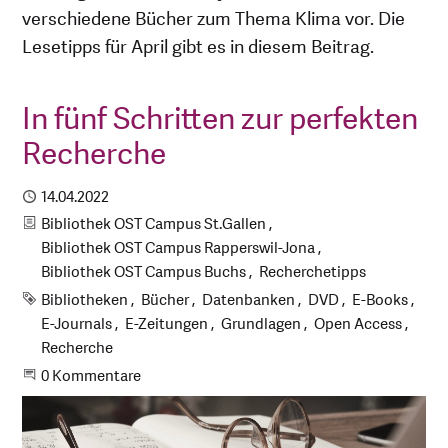
verschiedene Bücher zum Thema Klima vor. Die
Lesetipps für April gibt es in diesem Beitrag.
In fünf Schritten zur perfekten
Recherche
Publiziert
14.04.2022
Kategorien
Bibliothek OST Campus St.Gallen
Bibliothek OST Campus Rapperswil-Jona
Bibliothek OST Campus Buchs
Recherchetipps
Schlagworte
Bibliotheken
Bücher
Datenbanken
DVD
E-Books
E-Journals
E-Zeitungen
Grundlagen
Open Access
Recherche
Beginne eine Unterhaltung
0 Kommentare