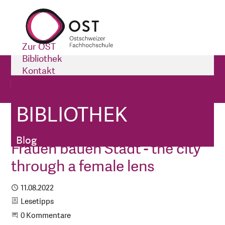
Zur OST
Bibliothek
Bibliothek
Kontakt
Menü öffnen
Impressum
Blog
BIBLIOTHEK
Bibliothek
Blog
Frauen bauen Stadt - the city
through a female lens
Publiziert
11.08.2022
Kategorie
Lesetipps
Beginne eine Unterhaltung
0 Kommentare