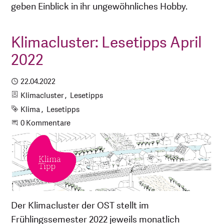
geben Einblick in ihr ungewöhnliches Hobby.
Klimacluster: Lesetipps April
2022
Publiziert
22.04.2022
Kategorien
Klimacluster
Lesetipps
Schlagworte
Klima
Lesetipps
Beginne eine Unterhaltung
0 Kommentare
Der Klimacluster der OST stellt im
Frühlingssemester 2022 jeweils monatlich