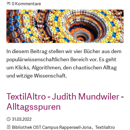
Beginne eine Unterhaltung
0 Kommentare
In diesem Beitrag stellen wir vier Bücher aus dem
populärwissenschaftlichen Bereich vor. Es geht
um Klicks, Algorithmen, den chaotischen Alltag
und witzige Wissenschaft.
TextilAltro - Judith Mundwiler -
Alltagsspuren
Publiziert
31.03.2022
Kategorien
Bibliothek OST Campus Rapperswil-Jona
Textilaltro