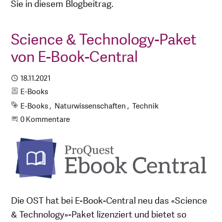
Sie in diesem Blogbeitrag.
Science & Technology-Paket
von E-Book-Central
Publiziert
18.11.2021
Kategorie
E-Books
Schlagworte
E-Books
Naturwissenschaften
Technik
Beginne eine Unterhaltung
0 Kommentare
Die OST hat bei E-Book-Central neu das «Science
& Technology»-Paket lizenziert und bietet so