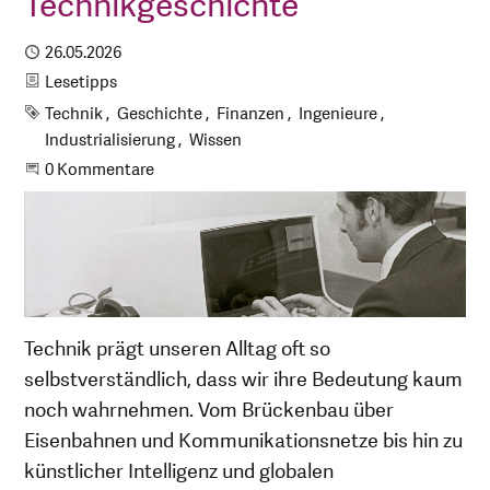
Technikgeschichte
Publiziert
26.05.2026
Kategorie
Lesetipps
Schlagworte
Technik
Geschichte
Finanzen
Ingenieure
Industrialisierung
Wissen
Beginne eine Unterhaltung
0 Kommentare
Technik prägt unseren Alltag oft so
selbstverständlich, dass wir ihre Bedeutung kaum
noch wahrnehmen. Vom Brückenbau über
Eisenbahnen und Kommunikationsnetze bis hin zu
künstlicher Intelligenz und globalen