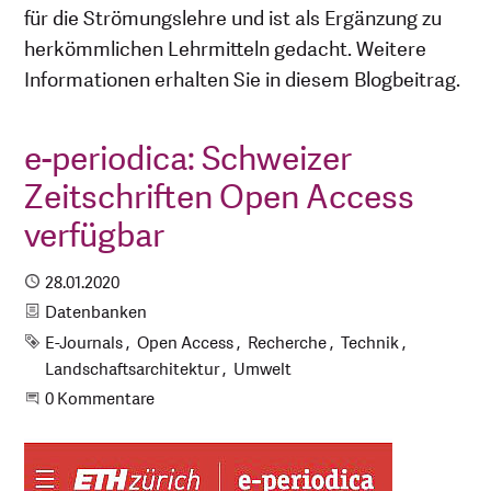
für die Strömungslehre und ist als Ergänzung zu
herkömmlichen Lehrmitteln gedacht. Weitere
Informationen erhalten Sie in diesem Blogbeitrag.
e-periodica: Schweizer
Zeitschriften Open Access
verfügbar
Publiziert
28.01.2020
Kategorie
Datenbanken
Schlagworte
E-Journals
Open Access
Recherche
Technik
Landschaftsarchitektur
Umwelt
Beginne eine Unterhaltung
0 Kommentare