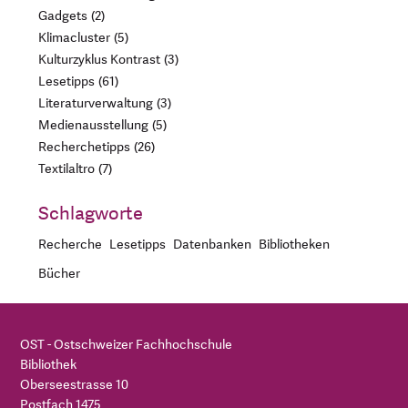
Gadgets
2
Klimacluster
5
Kulturzyklus Kontrast
3
Lesetipps
61
Literaturverwaltung
3
Medienausstellung
5
Recherchetipps
26
Textilaltro
7
Schlagworte
Recherche
Lesetipps
Datenbanken
Bibliotheken
Bücher
OST - Ostschweizer Fachhochschule
Bibliothek
Oberseestrasse 10
Postfach 1475