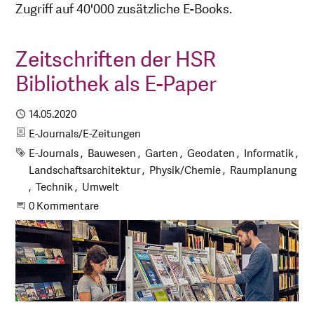
Zugriff auf 40'000 zusätzliche E-Books.
Zeitschriften der HSR
Bibliothek als E-Paper
Publiziert
14.05.2020
Kategorie
E-Journals/E-Zeitungen
Schlagworte
E-Journals
Bauwesen
Garten
Geodaten
Informatik
Landschaftsarchitektur
Physik/Chemie
Raumplanung
Technik
Umwelt
Beginne eine Unterhaltung
0 Kommentare