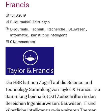
Francis
Publiziert
15.10.2019
Kategorie
E-Journals/E-Zeitungen
Schlagworte
E-Journals
Technik
Recherche
Bauwesen
Informatik
künstliche Intelligenz
Beginne eine Unterhaltung
0 Kommentare
Die HSR hat neu Zugriff auf die Science and
Technology Sammlung von Taylor & Francis. Die
Sammlung beinhaltet 531 Zeitschriften in den
Bereichen Ingenieurwesen, Bauwesen, IT und
künstliche Intelligenz sowie weiteren Themen.