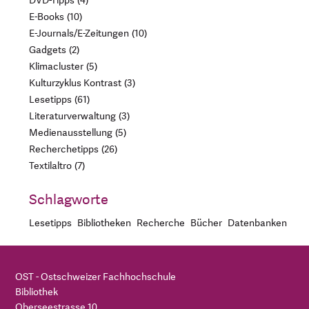
DVD-Tipps
4
E-Books
10
E-Journals/E-Zeitungen
10
Gadgets
2
Klimacluster
5
Kulturzyklus Kontrast
3
Lesetipps
61
Literaturverwaltung
3
Medienausstellung
5
Recherchetipps
26
Textilaltro
7
Schlagworte
Lesetipps
Bibliotheken
Recherche
Bücher
Datenbanken
OST - Ostschweizer Fachhochschule
Bibliothek
Oberseestrasse 10