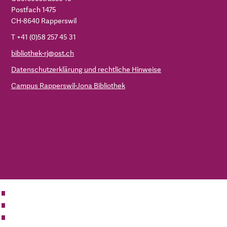
Postfach 1475
CH-8640 Rapperswil
T +41 (0)58 257 45 31
bibliothek-rj@ost.ch
Datenschutzerklärung und rechtliche Hinweise
Campus Rapperswil-Jona Bibliothek
ZUR OST
BIBLIOTHEK
KONTAKT