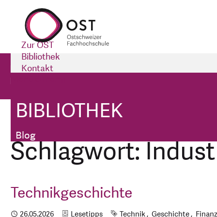
Zur OST
Bibliothek
Bibliothek
Kontakt
Menü öffnen
Impressum
Blog
BIBLIOTHEK
Bibliothek
Tags
Blog
Schlagwort: Indust
Technikgeschichte
Kategorie
Schlagworte
Publiziert
26.05.2026
Lesetipps
Technik
Geschichte
Finan