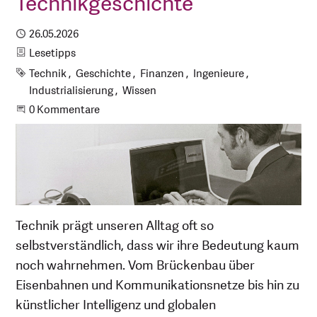
Technikgeschichte
Publiziert
26.05.2026
Kategorie
Lesetipps
Schlagworte
Technik
Geschichte
Finanzen
Ingenieure
Industrialisierung
Wissen
Beginne eine Unterhaltung
0 Kommentare
Technik prägt unseren Alltag oft so
selbstverständlich, dass wir ihre Bedeutung kaum
noch wahrnehmen. Vom Brückenbau über
Eisenbahnen und Kommunikationsnetze bis hin zu
künstlicher Intelligenz und globalen