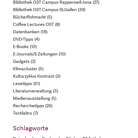
Bibliothek OST Campus Rapperswil-Jona
27
Bibliothek OST Campus St.Gallen
39
Bücherflohmarkt
5
Coffee Lectures OST
8
Datenbanken
18
DVD-Tipps
4
E-Books
10
E-Journals/E-Zeitungen
10
Gadgets
2
Klimacluster
5
Kulturzyklus Kontrast
3
Lesetipps
61
Literaturverwaltung
3
Medienausstellung
5
Recherchetipps
26
Textilaltro
7
Schlagworte