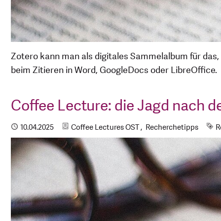
Zotero kann man als digitales Sammelalbum für das, 
beim Zitieren in Word, GoogleDocs oder LibreOffice.
Coffee Lecture: die Jagd nach d
Kategorien
S
Publiziert
10.04.2025
Coffee Lectures OST
Recherchetipps
R