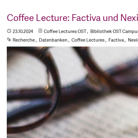
Coffee Lecture: Factiva und Nex
Kategorien
Publiziert
23.10.2024
Coffee Lectures OST
Bibliothek OST Campus
Schlagworte
Recherche
Datenbanken
Coffee Lectures
Factiva
Nexi