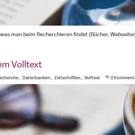
was man beim Recherchieren findet (Bücher, Webseiten, 
em Volltext
chlagworte
echerche
Datenbanken
Zeitschriften
Volltext
Beginne ein
0 Komment