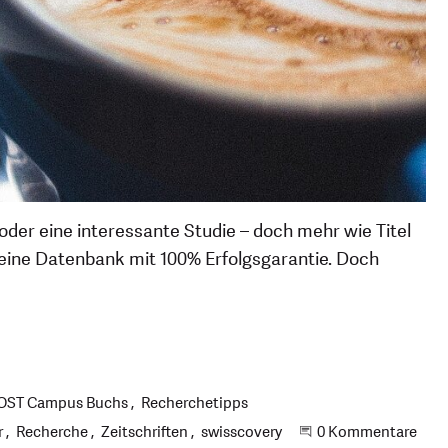
oder eine interessante Studie – doch mehr wie Titel
 eine Datenbank mit 100% Erfolgsgarantie. Doch
 OST Campus Buchs
Recherchetipps
r
Recherche
Zeitschriften
swisscovery
Beginne eine Unte
0 Kommentare