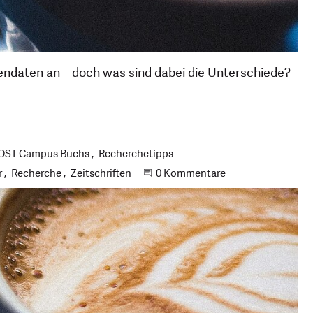
mendaten an – doch was sind dabei die Unterschiede?
 OST Campus Buchs
Recherchetipps
r
Recherche
Zeitschriften
Beginne eine Unterhaltung
0 Kommentare