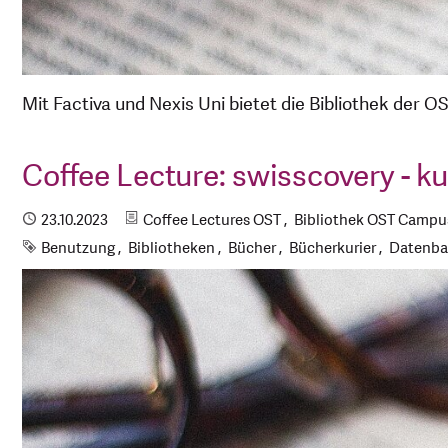
Mit Factiva und Nexis Uni bietet die Bibliothek der
Coffee Lecture: swisscovery - ku
Kategorien
Publiziert
23.10.2023
Coffee Lectures OST
Bibliothek OST Campus
Schlagworte
Benutzung
Bibliotheken
Bücher
Bücherkurier
Datenb