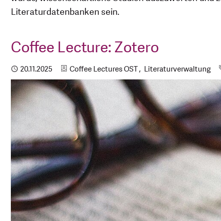
Literaturdatenbanken sein.
Coffee Lecture: Zotero
Kategorien
Publiziert
20.11.2025
Coffee Lectures OST
Literaturverwaltung