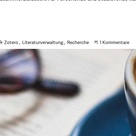
Schlagworte
Zotero
Literaturverwaltung
Recherche
An der Unterhalt
1 Kommentare