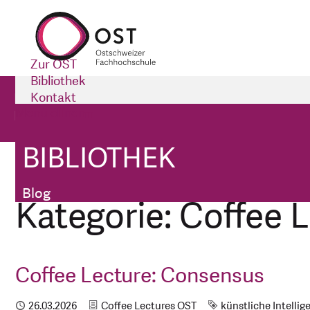
Zur OST
Bibliothek
Bibliothek
Kontakt
Menü öffnen
Impressum
Blog
BIBLIOTHEK
Bibliothek
Kategorien
Blog
Kategorie: Coffee 
Coffee Lecture: Consensus
Kategorie
Schlagworte
Publiziert
26.03.2026
Coffee Lectures OST
künstliche Intellig