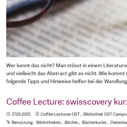
Wer kennt das nicht? Man stösst in einem Literaturve
und vielleicht das Abstract gibt es nicht. Wie komm
folgende Tipps und Hinweise helfen bei der Wandlu
Coffee Lecture: swisscovery kurz
Kategorien
Publiziert
27.03.2025
Coffee Lectures OST
Bibliothek OST Campus
Schlagworte
Benutzung
Bibliotheken
Bücher
Bücherkurier
Datenb