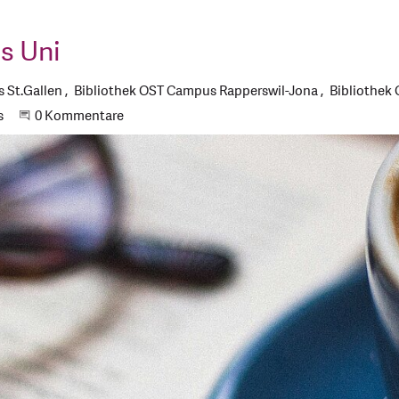
is Uni
 St.Gallen
Bibliothek OST Campus Rapperswil-Jona
Bibliothek
s
Beginne eine Unterhaltung
0 Kommentare