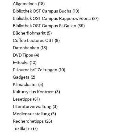
Allgemeines
18
Bibliothek OST Campus Buchs
19
Bibliothek OST Campus Rapperswil-Jona
27
Bibliothek OST Campus St.Gallen
39
Bücherflohmarkt
5
Coffee Lectures OST
8
Datenbanken
18
DVD-Tipps
4
E-Books
10
E-Journals/E-Zeitungen
10
Gadgets
2
Klimacluster
5
Kulturzyklus Kontrast
3
Lesetipps
61
Literaturverwaltung
3
Medienausstellung
5
Recherchetipps
26
Textilaltro
7