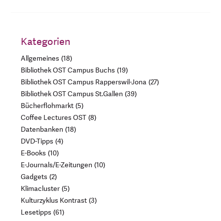
Kategorien
Allgemeines
18
Bibliothek OST Campus Buchs
19
Bibliothek OST Campus Rapperswil-Jona
27
Bibliothek OST Campus St.Gallen
39
Bücherflohmarkt
5
Coffee Lectures OST
8
Datenbanken
18
DVD-Tipps
4
E-Books
10
E-Journals/E-Zeitungen
10
Gadgets
2
Klimacluster
5
Kulturzyklus Kontrast
3
Lesetipps
61