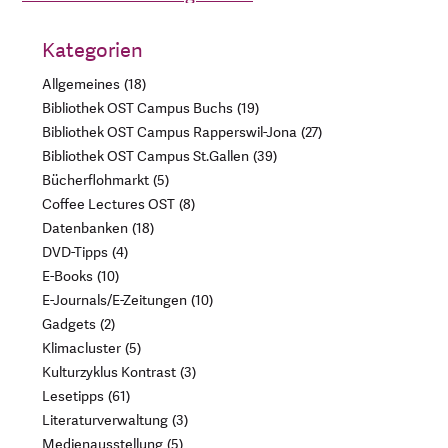
Kategorien
Allgemeines
18
Bibliothek OST Campus Buchs
19
Bibliothek OST Campus Rapperswil-Jona
27
Bibliothek OST Campus St.Gallen
39
Bücherflohmarkt
5
Coffee Lectures OST
8
Datenbanken
18
DVD-Tipps
4
E-Books
10
E-Journals/E-Zeitungen
10
Gadgets
2
Klimacluster
5
Kulturzyklus Kontrast
3
Lesetipps
61
Literaturverwaltung
3
Medienausstellung
5