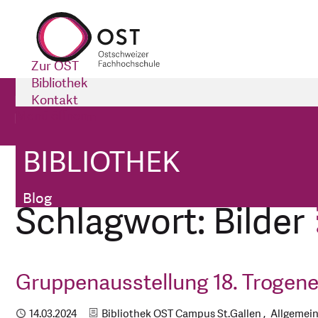
Zur OST
Bibliothek
Bibliothek
Kontakt
Menü öffnen
Impressum
Blog
BIBLIOTHEK
Bibliothek
Tags
Blog
Schlagwort: Bilder
Gruppenausstellung 18. Trogene
Kategorien
Publiziert
14.03.2024
Bibliothek OST Campus St.Gallen
Allgemei