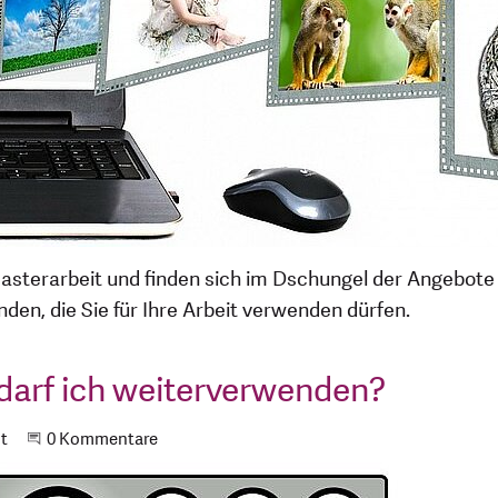
Masterarbeit und finden sich im Dschungel der Angebote 
nden, die Sie für Ihre Arbeit verwenden dürfen.
 darf ich weiterverwenden?
t
Beginne eine Unterhaltung
0 Kommentare