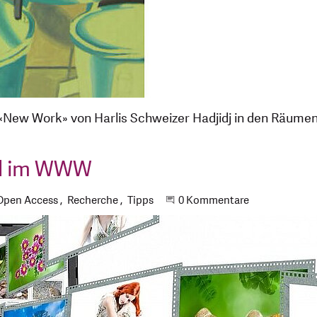
g«New Work» von Harlis Schweizer Hadjidj in den Räumen
nd im WWW
Open Access
Recherche
Tipps
Beginne eine Unterhaltung
0 Kommentare