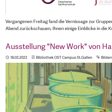
Vergangenen Freitag fand die Vernissage zur Gruppen
Abend zurückschauen, Ihnen einige Einblicke in die 
Ausstellung "New Work" von Har
Kategorie
Schla
Publiziert
18.03.2022
Bibliothek OST Campus St.Gallen
Bilder