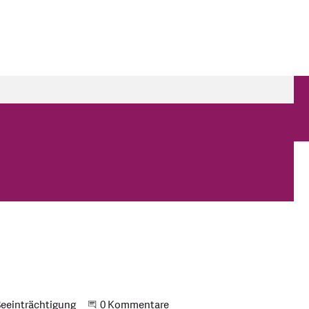
eeinträchtigung
Beginne eine Unterhaltung
0 Kommentare