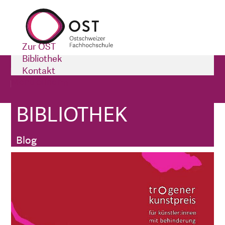
Zur OST
Bibliothek
Bibliothek
Kontakt
Menü öffnen
Impressum
Blog
BIBLIOTHEK
Bibliothek
Trogener Kunstpreis 2022 - Vernissage und Ausstellung
Blog