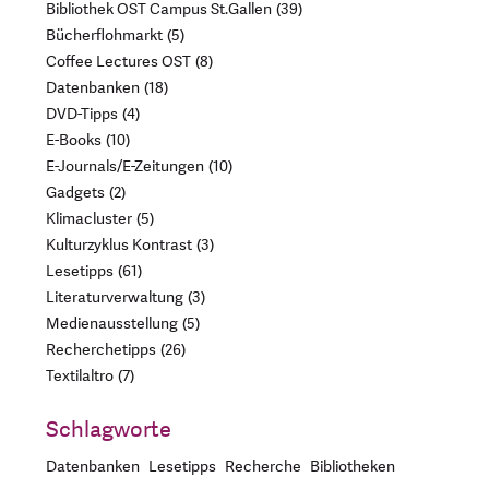
Bibliothek OST Campus St.Gallen
39
Bücherflohmarkt
5
Coffee Lectures OST
8
Datenbanken
18
DVD-Tipps
4
E-Books
10
E-Journals/E-Zeitungen
10
Gadgets
2
Klimacluster
5
Kulturzyklus Kontrast
3
Lesetipps
61
Literaturverwaltung
3
Medienausstellung
5
Recherchetipps
26
Textilaltro
7
Schlagworte
Datenbanken
Lesetipps
Recherche
Bibliotheken