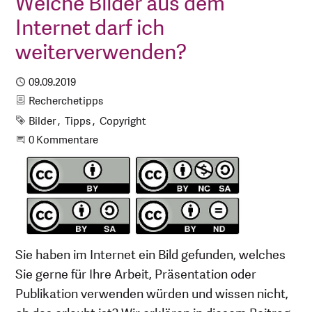
Welche Bilder aus dem
Internet darf ich
weiterverwenden?
Publiziert
09.09.2019
Kategorie
Recherchetipps
Schlagworte
Bilder
Tipps
Copyright
Beginne eine Unterhaltung
0 Kommentare
Sie haben im Internet ein Bild gefunden, welches
Sie gerne für Ihre Arbeit, Präsentation oder
Publikation verwenden würden und wissen nicht,