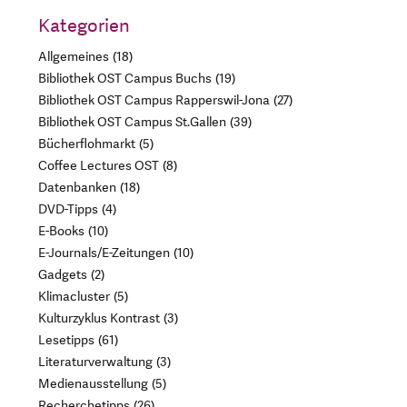
Kategorien
Allgemeines
18
Bibliothek OST Campus Buchs
19
Bibliothek OST Campus Rapperswil-Jona
27
Bibliothek OST Campus St.Gallen
39
Bücherflohmarkt
5
Coffee Lectures OST
8
Datenbanken
18
DVD-Tipps
4
E-Books
10
E-Journals/E-Zeitungen
10
Gadgets
2
Klimacluster
5
Kulturzyklus Kontrast
3
Lesetipps
61
Literaturverwaltung
3
Medienausstellung
5
Recherchetipps
26