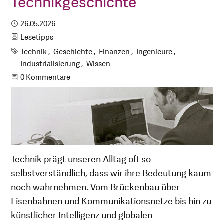
Technikgeschichte
Publiziert
26.05.2026
Kategorie
Lesetipps
Schlagworte
Technik
Geschichte
Finanzen
Ingenieure
Industrialisierung
Wissen
Beginne eine Unterhaltung
0 Kommentare
Technik prägt unseren Alltag oft so
selbstverständlich, dass wir ihre Bedeutung kaum
noch wahrnehmen. Vom Brückenbau über
Eisenbahnen und Kommunikationsnetze bis hin zu
künstlicher Intelligenz und globalen