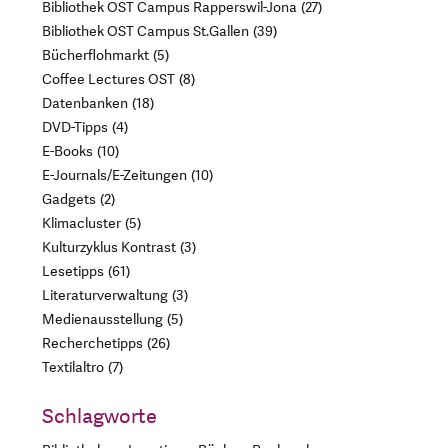
Bibliothek OST Campus Rapperswil-Jona
27
Bibliothek OST Campus St.Gallen
39
Bücherflohmarkt
5
Coffee Lectures OST
8
Datenbanken
18
DVD-Tipps
4
E-Books
10
E-Journals/E-Zeitungen
10
Gadgets
2
Klimacluster
5
Kulturzyklus Kontrast
3
Lesetipps
61
Literaturverwaltung
3
Medienausstellung
5
Recherchetipps
26
Textilaltro
7
Schlagworte