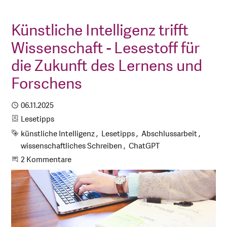
Künstliche Intelligenz trifft
Wissenschaft - Lesestoff für
die Zukunft des Lernens und
Forschens
Publiziert
06.11.2025
Kategorie
Lesetipps
Schlagworte
künstliche Intelligenz
Lesetipps
Abschlussarbeit
wissenschaftliches Schreiben
ChatGPT
An der Unterhaltung teilnehmen
2 Kommentare