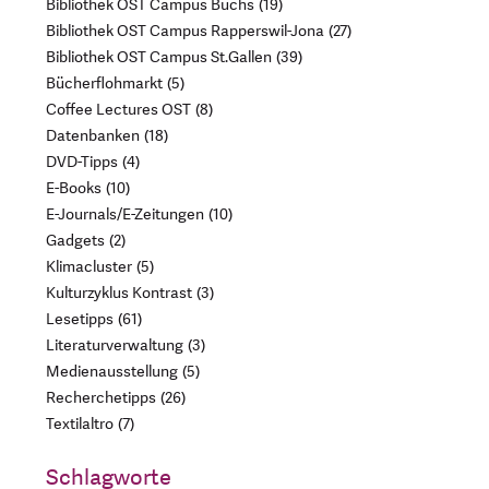
Bibliothek OST Campus Buchs
19
Bibliothek OST Campus Rapperswil-Jona
27
Bibliothek OST Campus St.Gallen
39
Bücherflohmarkt
5
Coffee Lectures OST
8
Datenbanken
18
DVD-Tipps
4
E-Books
10
E-Journals/E-Zeitungen
10
Gadgets
2
Klimacluster
5
Kulturzyklus Kontrast
3
Lesetipps
61
Literaturverwaltung
3
Medienausstellung
5
Recherchetipps
26
Textilaltro
7
Schlagworte