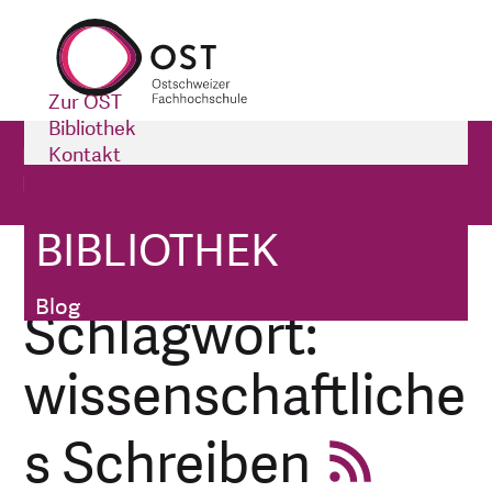
Zur OST
Bibliothek
Bibliothek
Kontakt
Menü öffnen
Impressum
Blog
BIBLIOTHEK
Bibliothek
Tags
Blog
Schlagwort:
wissenschaftliche
s Schreiben