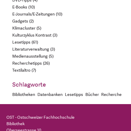
DVD-Tipps
4
E-Books
10
E-Journals/E-Zeitungen
10
Gadgets
2
Klimacluster
5
Kulturzyklus Kontrast
3
Lesetipps
61
Literaturverwaltung
3
Medienausstellung
5
Recherchetipps
26
Textilaltro
7
Schlagworte
Bibliotheken
Datenbanken
Lesetipps
Bücher
Recherche
OST - Ostschweizer Fachhochschule
Bibliothek
Oberseestrasse 10