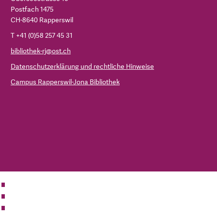
Postfach 1475
CH-8640 Rapperswil
T +41 (0)58 257 45 31
bibliothek-rj@ost.ch
Datenschutzerklärung und rechtliche Hinweise
Campus Rapperswil-Jona Bibliothek
ZUR OST
BIBLIOTHEK
KONTAKT