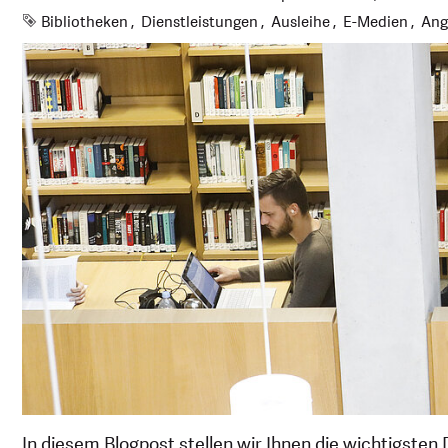
Schlagworte
Bibliotheken
Dienstleistungen
Ausleihe
E-Medien
Ang
In diesem Blogpost stellen wir Ihnen die wichtigsten