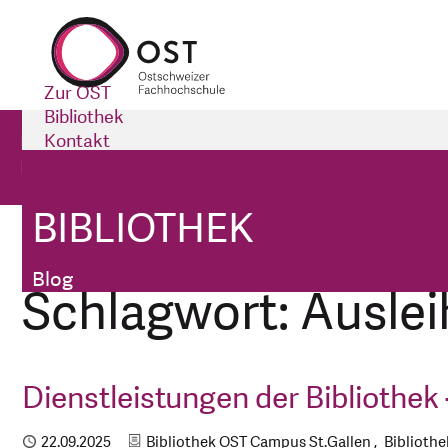
Zur OST
Bibliothek
Bibliothek
Kontakt
Menü öffnen
Impressum
Blog
BIBLIOTHEK
Bibliothek
Tags
Blog
Schlagwort: Ausle
Dienstleistungen der Bibliothek
Kategorien
Publiziert
22.09.2025
Bibliothek OST Campus St.Gallen
Biblioth