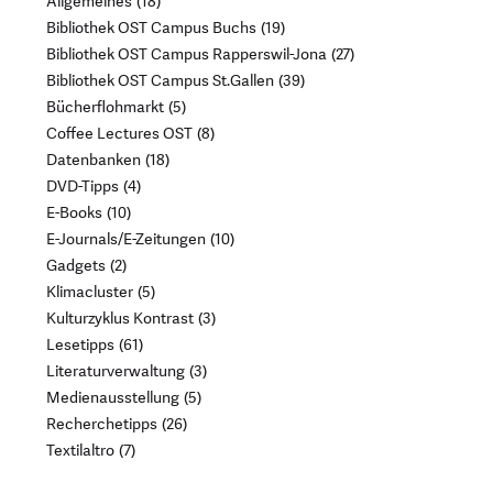
Allgemeines
18
Bibliothek OST Campus Buchs
19
Bibliothek OST Campus Rapperswil-Jona
27
Bibliothek OST Campus St.Gallen
39
Bücherflohmarkt
5
Coffee Lectures OST
8
Datenbanken
18
DVD-Tipps
4
E-Books
10
E-Journals/E-Zeitungen
10
Gadgets
2
Klimacluster
5
Kulturzyklus Kontrast
3
Lesetipps
61
Literaturverwaltung
3
Medienausstellung
5
Recherchetipps
26
Textilaltro
7