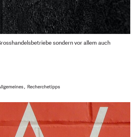
Grosshandelsbetriebe sondern vor allem auch
Allgemeines
Recherchetipps
g