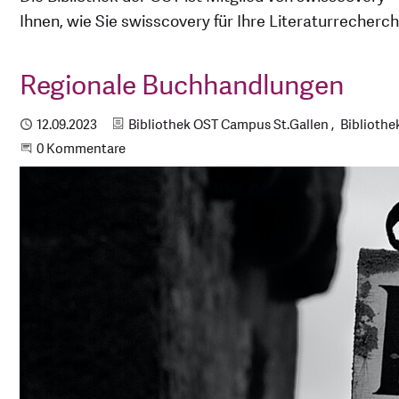
Ihnen, wie Sie swisscovery für Ihre Literaturrecher
Regionale Buchhandlungen
Kategorien
Publiziert
12.09.2023
Bibliothek OST Campus St.Gallen
Biblioth
Beginne eine Unterhaltung
0 Kommentare