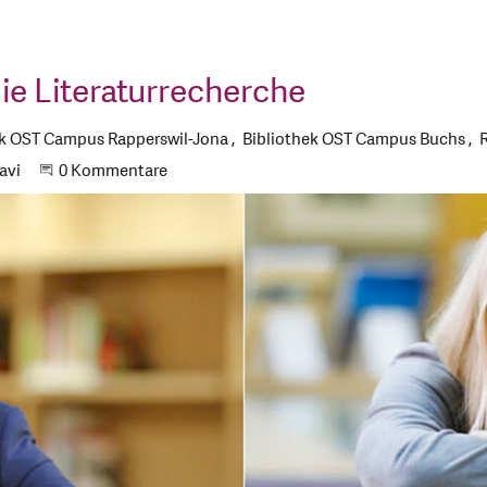
die Literaturrecherche
ek OST Campus Rapperswil-Jona
Bibliothek OST Campus Buchs
avi
Beginne eine Unterhaltung
0 Kommentare