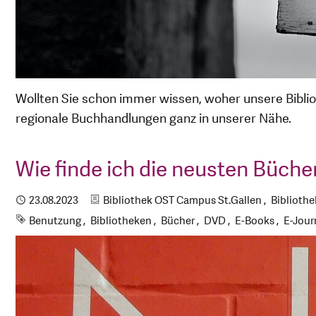
Wollten Sie schon immer wissen, woher unsere Bibli
regionale Buchhandlungen ganz in unserer Nähe.
Wie finde ich die neusten Bücher
Kategorien
Publiziert
23.08.2023
Bibliothek OST Campus St.Gallen
Biblioth
Schlagworte
Benutzung
Bibliotheken
Bücher
DVD
E-Books
E-Jour