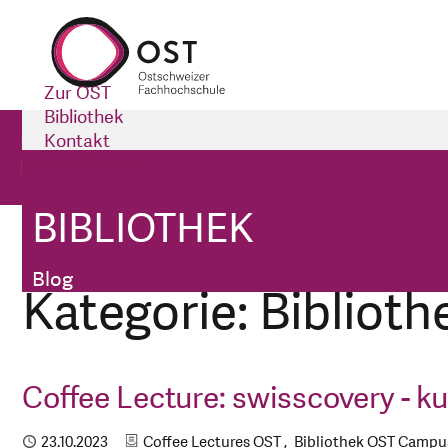
Zur OST
Bibliothek
Bibliothek
Kontakt
Menü öffnen
Impressum
Blog
BIBLIOTHEK
Bibliothek
Kategorien
Blog
Kategorie: Biblio
Coffee Lecture: swisscovery - ku
Kategorien
Publiziert
23.10.2023
Coffee Lectures OST
Bibliothek OST Campus