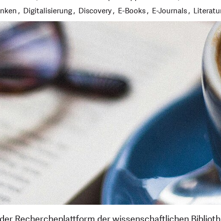
anken
Digitalisierung
Discovery
E-Books
E-Journals
Literatu
- der Rechercheplattform der wissenschaftlichen Bibliot