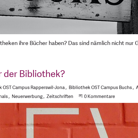
otheken ihre Bücher haben? Das sind nämlich nicht nur 
 der Bibliothek?
ek OST Campus Rapperswil-Jona
Bibliothek OST Campus Buchs
nals
Neuerwerbung
Zeitschriften
Beginne eine Unterhaltun
0 Kommentare