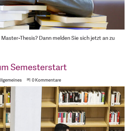
 Master-Thesis? Dann melden Sie sich jetzt an zu
zum Semesterstart
llgemeines
Beginne eine Unterhaltung
0 Kommentare