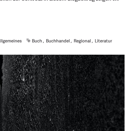
Schlagworte
llgemeines
Buch
Buchhandel
Regional
Literatur