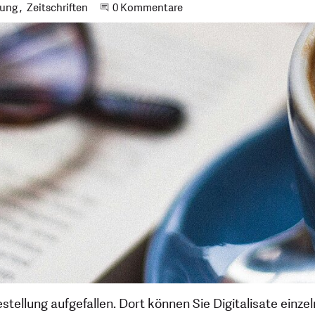
rung
Zeitschriften
Beginne eine Unterhaltung
0 Kommentare
estellung aufgefallen. Dort können Sie Digitalisate einzel